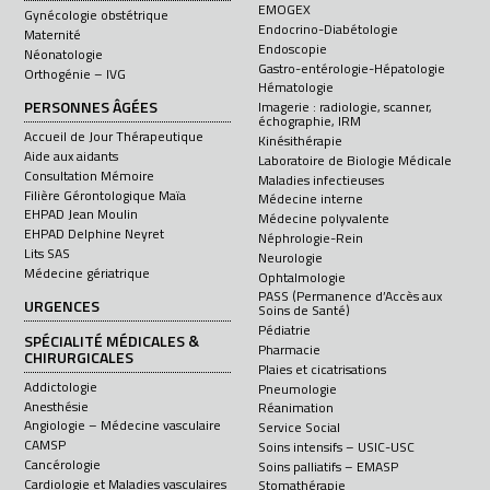
EMOGEX
Gynécologie obstétrique
Endocrino-Diabétologie
Maternité
Endoscopie
Néonatologie
Gastro-entérologie-Hépatologie
Orthogénie – IVG
Hématologie
PERSONNES ÂGÉES
Imagerie : radiologie, scanner,
échographie, IRM
Accueil de Jour Thérapeutique
Kinésithérapie
Aide aux aidants
Laboratoire de Biologie Médicale
Consultation Mémoire
Maladies infectieuses
Filière Gérontologique Maïa
Médecine interne
EHPAD Jean Moulin
Médecine polyvalente
EHPAD Delphine Neyret
Néphrologie-Rein
Lits SAS
Neurologie
Médecine gériatrique
Ophtalmologie
PASS (Permanence d’Accès aux
URGENCES
Soins de Santé)
Pédiatrie
SPÉCIALITÉ MÉDICALES &
Pharmacie
CHIRURGICALES
Plaies et cicatrisations
Addictologie
Pneumologie
Anesthésie
Réanimation
Angiologie – Médecine vasculaire
Service Social
CAMSP
Soins intensifs – USIC-USC
Cancérologie
Soins palliatifs – EMASP
Cardiologie et Maladies vasculaires
Stomathérapie