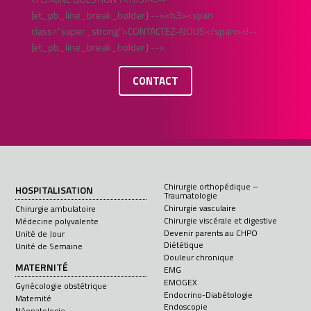
[et_pb_line_break_holder] --><h3><span
class="super_strong">CONTACTEZ-NOUS</span><!--
[et_pb_line_break_holder] -->
CONTACT
Chirurgie orthopédique –
HOSPITALISATION
Traumatologie
Chirurgie vasculaire
Chirurgie ambulatoire
Chirurgie viscérale et digestive
Médecine polyvalente
Devenir parents au CHPO
Unité de Jour
Diététique
Unité de Semaine
Douleur chronique
MATERNITÉ
EMG
EMOGEX
Gynécologie obstétrique
Endocrino-Diabétologie
Maternité
Endoscopie
Néonatologie