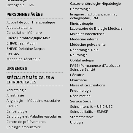
Gastro-entérologie-Hépatologie
Orthogénie – IVG
Hématologie
PERSONNES ÂGÉES
Imagerie : radiologie, scanner,
échographie, IRM
Accueil de Jour Thérapeutique
Kinésithérapie
Aide aux aidants
Laboratoire de Biologie Médicale
Consultation Mémoire
Maladies infectieuses
Filière Gérontologique Maïa
Médecine interne
EHPAD Jean Moulin
Médecine polyvalente
EHPAD Delphine Neyret
Néphrologie-Rein
Lits SAS
Neurologie
Médecine gériatrique
Ophtalmologie
PASS (Permanence d’Accès aux
URGENCES
Soins de Santé)
Pédiatrie
SPÉCIALITÉ MÉDICALES &
Pharmacie
CHIRURGICALES
Plaies et cicatrisations
Addictologie
Pneumologie
Anesthésie
Réanimation
Angiologie – Médecine vasculaire
Service Social
CAMSP
Soins intensifs – USIC-USC
Cancérologie
Soins palliatifs – EMASP
Cardiologie et Maladies vasculaires
Stomathérapie
Centre de prélèvements
Urologie
Chirurgie ambulatoire